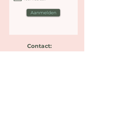
Aanmelden
Contact:
Praktijk in Elst
Grote Molenstraat 105
6661DH Elst
06-10872389
laura@givingbirth.nl
Trainingslocatie Nijmegen
Gezondheidscentrum de Boog
Dick Boerrigterplein 2
6663 RC Nijmegen