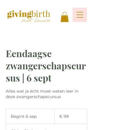
Eendaagse
zwangerschapscur
sus | 6 sept
Alles wat je écht moet weten leer in
deze zwangerschapscursus
99
euro
Begint 6 sep
B
€ 99
e
g