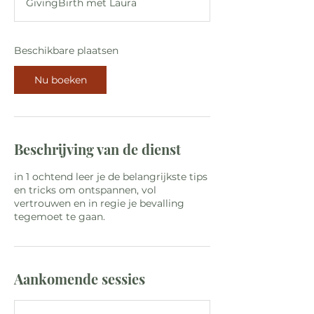
GivingBirth met Laura
i
n
t
6
Beschikbare plaatsen
s
e
Nu boeken
p
Beschrijving van de dienst
in 1 ochtend leer je de belangrijkste tips
en tricks om ontspannen, vol
vertrouwen en in regie je bevalling
tegemoet te gaan.
Aankomende sessies