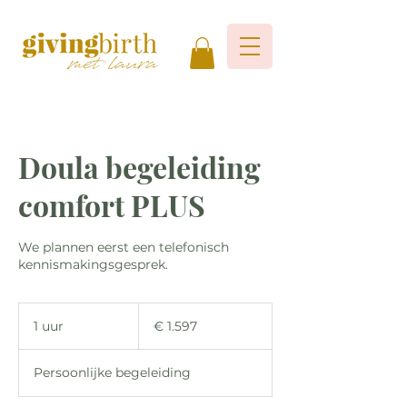
Doula begeleiding
comfort PLUS
We plannen eerst een telefonisch
kennismakingsgesprek.
1.597
euro
1 uur
1
€ 1.597
u
u
Persoonlijke begeleiding