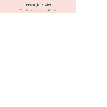
Praktijk in Elst
Grote Molenstraat 105
6661DH Elst
06-10872389
laura@givingbirth.nl
Trainingslocatie Nijmegen
Gezondheidscentrum de Boog
Dick Boerrigterplein 2
6663 RC Nijmegen
Aangesloten bij: